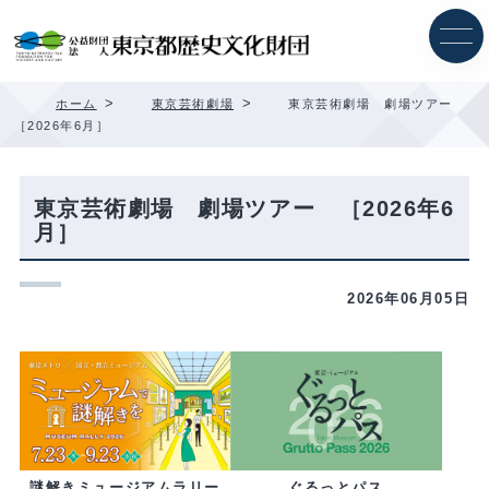
内
容
を
ス
キ
>
>
ホーム
東京芸術劇場
東京芸術劇場 劇場ツアー
ッ
［2026年6月］
プ
東京芸術劇場 劇場ツアー ［2026年6
月］
2026年06月05日
ぐるっとパス
謎解きミュージアムラリー