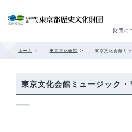
内
容
を
ス
財団に
キ
ッ
>
>
ホーム
東京文化会館
東京文化会館ミ
プ
東京文化会館ミュージック・