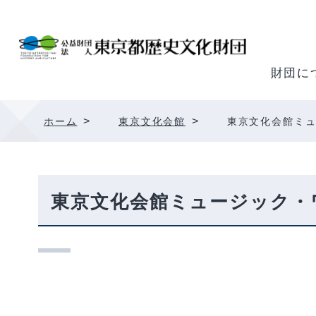
内
容
を
ス
財団に
キ
ッ
>
>
ホーム
東京文化会館
東京文化会館ミ
プ
東京文化会館ミュージック・