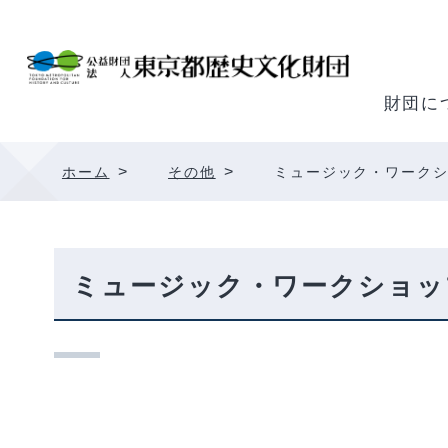
内
容
を
ス
財団に
キ
ッ
>
>
ホーム
その他
ミュージック・ワークシ
プ
ミュージック・ワークショッ