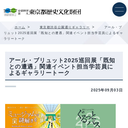
内
容
を
ス
キ
>
>
ホーム
東京都渋谷公園通りギャラリー
アール・ブ
ッ
リュット2025巡回展「既知との遭遇」関連イベント担当学芸員によるギャ
プ
ラリートーク
アール・ブリュット2025巡回展「既知
との遭遇」関連イベント担当学芸員に
よるギャラリートーク
2025年09月03日