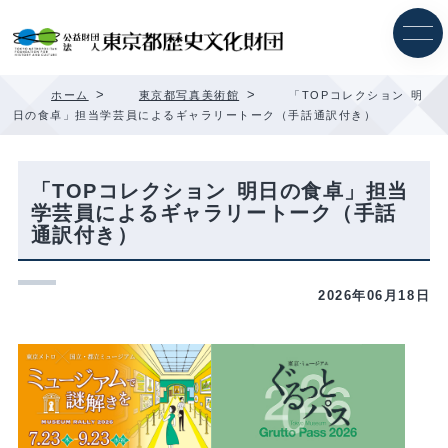
内
容
を
ス
キ
>
>
ホーム
東京都写真美術館
「TOPコレクション 明
ッ
日の食卓」担当学芸員によるギャラリートーク（手話通訳付き）
プ
「TOPコレクション 明日の食卓」担当
学芸員によるギャラリートーク（手話
通訳付き）
2026年06月18日