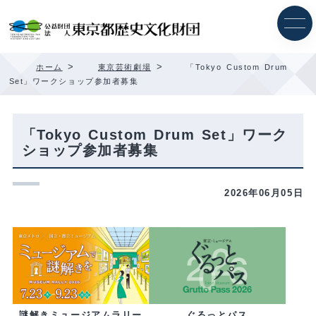
内
容
を
ス
キ
>
>
ホーム
東京芸術劇場
「Tokyo Custom Drum
ッ
Set」ワークショップ参加者募集
プ
「Tokyo Custom Drum Set」ワーク
ショップ参加者募集
2026年06月05日
ぐるっとパス
謎解きミュージアムラリー