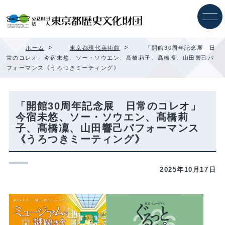
内
容
を
ス
キ
>
>
ホーム
東京都現代美術館
「開館30周年記念展 日
ッ
常のコレオ」今宿未悠、ソー・ソウエン、髙橋莉子、髙橋凜、山田響己パ
プ
フォーマンス《うろつきミーティング》
「開館30周年記念展 日常のコレオ」
今宿未悠、ソー・ソウエン、髙橋莉
子、髙橋凜、山田響己パフォーマンス
《うろつきミーティング》
2025年10月17日