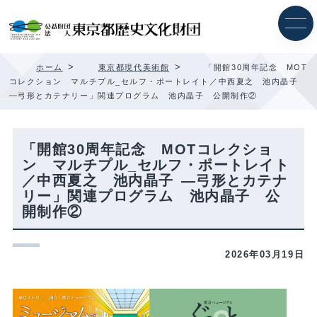
内
容
を
ス
キ
>
>
ホーム
東京都現代美術館
「開館30周年記念 MOT
ッ
コレクション マルチプル_セルフ・ポートレイト／中西夏之 池内晶子
プ
—弓形とカテナリー」関連プログラム 池内晶子 公開制作②
「開館30周年記念 MOTコレクショ
ン マルチプル_セルフ・ポートレイト
／中西夏之 池内晶子 —弓形とカテナ
リー」関連プログラム 池内晶子 公
開制作②
2026年03月19日