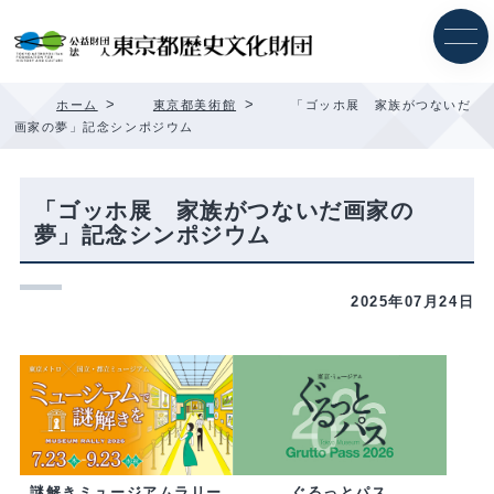
内
容
を
ス
キ
>
>
ホーム
東京都美術館
「ゴッホ展 家族がつないだ
ッ
画家の夢」記念シンポジウム
プ
「ゴッホ展 家族がつないだ画家の
夢」記念シンポジウム
2025年07月24日
ぐるっとパス
謎解きミュージアムラリー