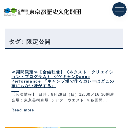
内
容
を
ス
キ
ッ
プ
タグ:
限定公開
≪期間限定≫【全編映像】《ネクスト・クリエイシ
ョン・プログラム》 ゲゲキャンDance
Performance 『キャンプ場で作るカレーはどこの
家にもない味がする』
【公演情報】 日時：9月29日（日）12:00／16:30開演
会場：東京芸術劇場 シアターウエスト ※各回開…
Read more