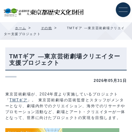
内
容
を
ス
キ
>
>
ホーム
その他
TMTギア ―東京芸術劇場クリエイ
ッ
ター支援プロジェクト
プ
TMTギア ―東京芸術劇場クリエイター
支援プロジェクト
2026年05月31日
東京芸術劇場が、2024年度より実施しているプロジェクト
「
TMTギア
」。 東京芸術劇場の芸術監督とスタッフがメンタ
ーとなり、劇場内外でのクリエイション、海外でのリサーチや
プロモーション活動など、劇場とアート・クリエイターが一体
となって、世界に向けたプロジェクトの実現を目指します。