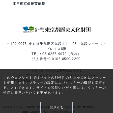
江戸東京伝統芸能祭
〒102-0073 東京都千代田区九段北4-1-28 九段ファースト
プレイス8階
TEL：03-6256-9070（代表）
法人番号:9-0106-0500-2200
本ウェブサイトのご利用にあたって
ウェブアクセシビリティ
プライバシーポリシー
このウェブサイトではサイトの利便性の向上を目的にクッキー
多言語機能について
お問い合わせ
関連リンク
を使用します。ブラウザの設定によりクッキーの機能を変更す
サイトマップ
ることもできます。サイトを閲覧いただく際には、クッキーの
使用に同意いただく必要があります。
Copyright(C) Tokyo Metropolitan Foundation for History
同意する
and Culture. All rights reserved.