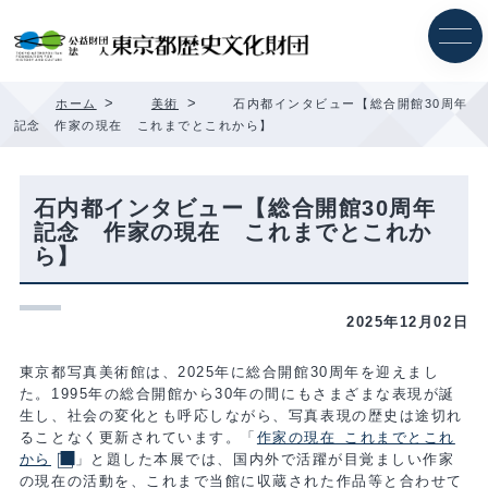
内
容
を
ス
キ
>
>
ホーム
美術
石内都インタビュー【総合開館30周年
ッ
記念 作家の現在 これまでとこれから】
プ
石内都インタビュー【総合開館30周年
記念 作家の現在 これまでとこれか
ら】
2025年12月02日
東京都写真美術館は、2025年に総合開館30周年を迎えまし
た。1995年の総合開館から30年の間にもさまざまな表現が誕
生し、社会の変化とも呼応しながら、写真表現の歴史は途切れ
ることなく更新されています。「
作家の現在 これまでとこれ
から
」と題した本展では、国内外で活躍が目覚ましい作家
の現在の活動を、これまで当館に収蔵された作品等と合わせて