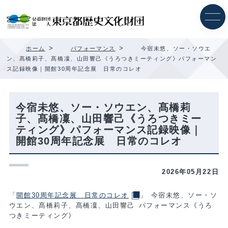
内
容
を
ス
キ
>
>
ホーム
パフォーマンス
今宿未悠、ソー・ソウエ
ッ
ン、髙橋莉子、髙橋凜、山田響己《うろつきミーティング》パフォーマン
プ
ス記録映像｜開館30周年記念展 日常のコレオ
今宿未悠、ソー・ソウエン、髙橋莉
子、髙橋凜、山田響己《うろつきミー
ティング》パフォーマンス記録映像｜
開館30周年記念展 日常のコレオ
2026年05月22日
「
開館30周年記念展 日常のコレオ
」 今宿未悠、ソー・ソ
ウエン、髙橋莉子、髙橋凜、山田響己 パフォーマンス《うろ
つきミーティング》