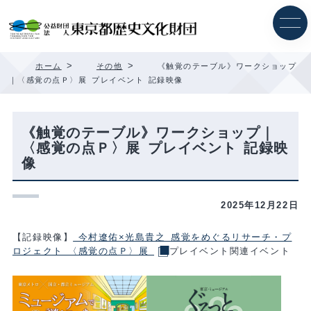
内
容
を
ス
キ
>
>
ホーム
その他
《触覚のテーブル》ワークショップ
ッ
｜〈感覚の点Ｐ〉展 プレイベント 記録映像
プ
《触覚のテーブル》ワークショップ｜
〈感覚の点Ｐ〉展 プレイベント 記録映
像
2025年12月22日
【記録映像】
今村遼佑×光島貴之 感覚をめぐるリサーチ・プ
ロジェクト 〈感覚の点Ｐ〉展
プレイベント関連イベント