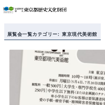
内
容
を
ス
キ
ッ
プ
展覧会一覧カテゴリー:
東京現代美術館