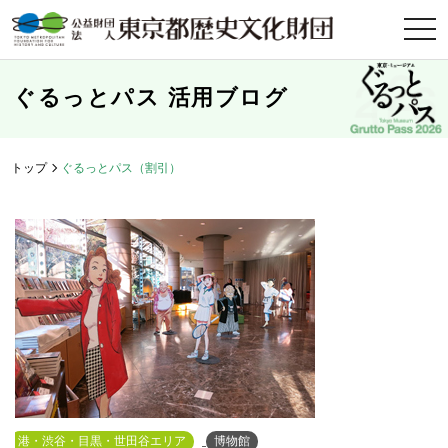
t
o
g
g
l
ぐるっとパス 活用ブログ
e
n
a
v
i
トップ
ぐるっとパス（割引）
g
a
t
i
o
n
港・渋谷・目黒・世田谷エリア
博物館