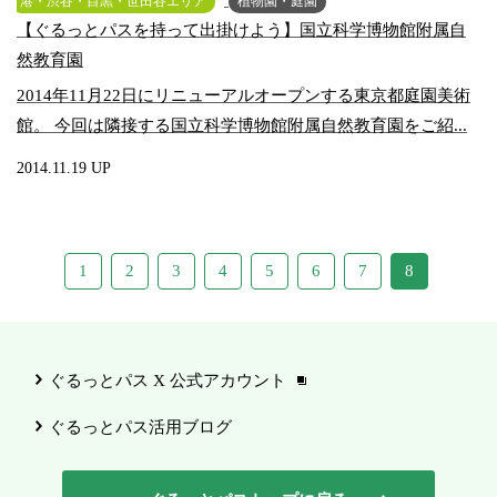
港・渋谷・目黒・世田谷エリア
植物園・庭園
【ぐるっとパスを持って出掛けよう】国立科学博物館附属自
然教育園
2014年11月22日にリニューアルオープンする東京都庭園美術
館。 今回は隣接する国立科学博物館附属自然教育園をご紹...
2014.11.19 UP
1
2
3
4
5
6
7
8
ぐるっとパス X 公式アカウント
ぐるっとパス活用ブログ