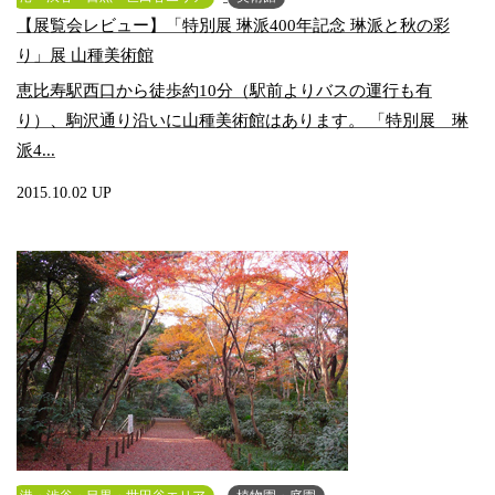
【展覧会レビュー】「特別展 琳派400年記念 琳派と秋の彩
り」展 山種美術館
恵比寿駅西口から徒歩約10分（駅前よりバスの運行も有
り）、駒沢通り沿いに山種美術館はあります。 「特別展 琳
派4...
2015.10.02 UP