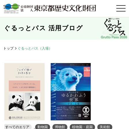
t
o
g
g
l
ぐるっとパス 活用ブログ
e
n
a
v
i
トップ
ぐるっとパス（入場）
g
a
t
i
o
n
すべてのエリア
動物園
博物館
植物園・庭園
美術館