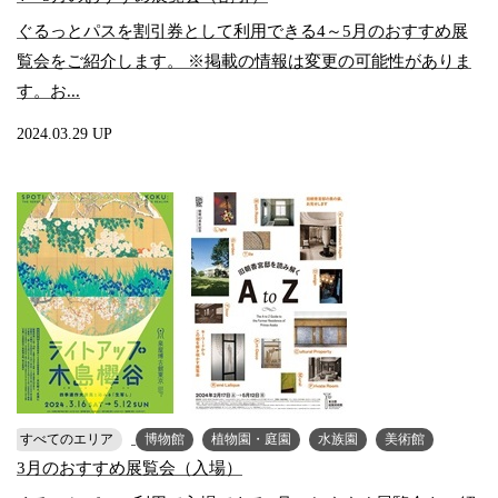
ぐるっとパスを割引券として利用できる4～5月のおすすめ展
覧会をご紹介します。 ※掲載の情報は変更の可能性がありま
す。お...
2024.03.29 UP
すべてのエリア
博物館
植物園・庭園
水族園
美術館
3月のおすすめ展覧会（入場）