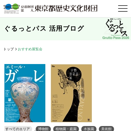
t
o
g
g
l
ぐるっとパス 活用ブログ
e
n
a
v
i
トップ
おすすめ展覧会
g
a
t
i
o
n
すべてのエリア
博物館
植物園・庭園
水族園
美術館