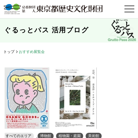
t
o
g
g
l
ぐるっとパス 活用ブログ
e
n
a
v
i
トップ
おすすめ展覧会
g
a
t
i
o
n
すべてのエリア
博物館
植物園・庭園
美術館