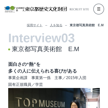
内
容
を
ス
–
–
採用サイト
人を知る
東京都写真美術館 E.M
キ
ッ
プ
東京都写真美術館 E.M
面白さの“熱”を
多くの人に伝えられる喜びがある
事業企画課 事業第一係 主事／2015年入団
固有正規職員／学芸