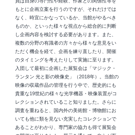
員は自身の専門性や経験、作家との関係性等を
もとに企画立案を行うのですが、それだけでは
なく、時宜にかなっているか、当館がやるべき
ものか、といった様々な視点から総合的に判断
し企画内容を検討する必要があります。また、
複数の分野の有識者の方々から様々な意見をい
ただく機会を経て、企画を練り直したり、開催
のタイミングを考えたりして実施に至ります。
入団して最初に企画した展覧会は「マジック・
ランタン 光と影の映像史」（2018年）。当館の
映像の収蔵作品の管理を行う中で、歴史的にも
貴重な19世紀の様々な光学機器・映像装置がコ
レクションされていること知りました。さらに
調査を重ねると、国内外の美術館・博物館にお
いても他に類を見ない充実したコレクションで
あることがわかり、専門家の協力も得て展覧会