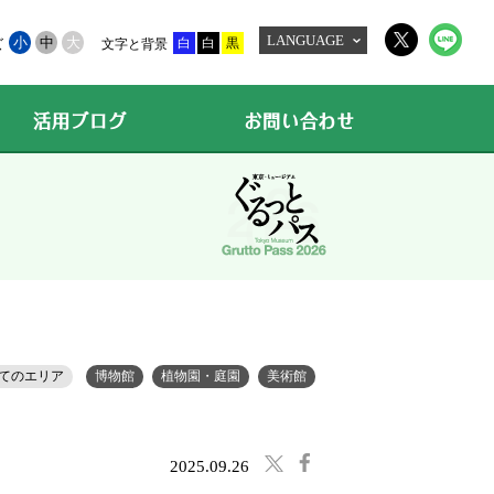
LANGUAGE
小
中
大
白
白
黒
ズ
文字と背景
活用ブログ
お問い合わせ
てのエリア
博物館
植物園・庭園
美術館
2025.09.26