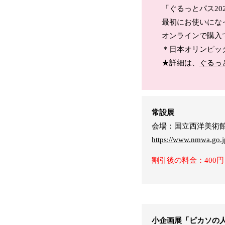
「ぐるっとパス202
最初にお使いになっ
オンラインで購入
＊日本オリンピッ
★詳細は、
ぐるっ
常設展
会場：国立西洋美術
https://www.nmwa.go.j
割引後の料金：400円
小企画展「ピカソの