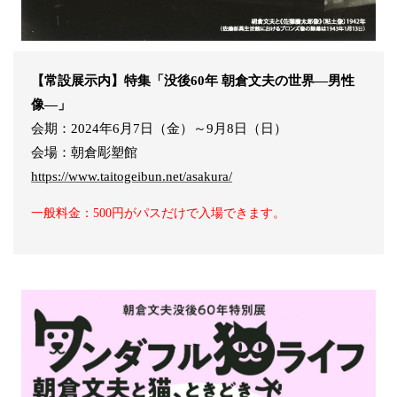
【常設展示内】特集「没後60年 朝倉文夫の世界―男性
像―」
会期：2024年6月7日（金）～9月8日（日）
会場：朝倉彫塑館
https://www.taitogeibun.net/asakura/
一般料金：500円がパスだけで入場できます。