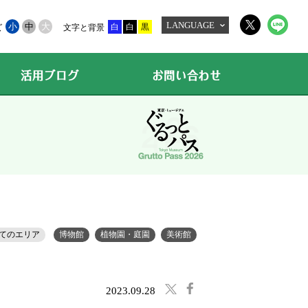
LANGUAGE
小
中
大
白
白
黒
ズ
文字と背景
活用ブログ
お問い合わせ
てのエリア
博物館
植物園・庭園
美術館
2023.09.28