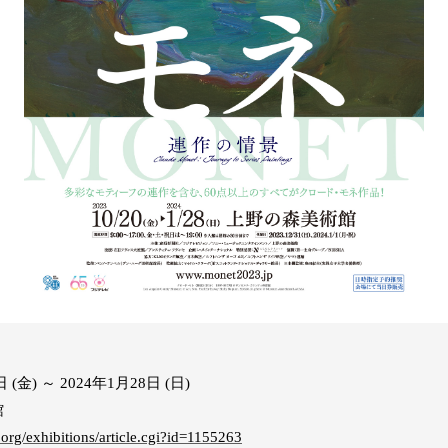
(金) ～ 2024年1月28日 (日)
館
org/exhibitions/article.cgi?id=1155263