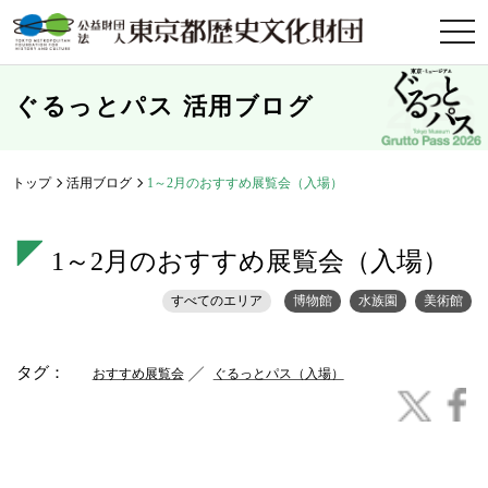
t
o
g
g
l
ぐるっとパス 活用ブログ
e
n
a
v
i
トップ
活用ブログ
1～2月のおすすめ展覧会（入場）
g
a
t
i
1～2月のおすすめ展覧会（入場）
o
n
すべてのエリア
博物館
水族園
美術館
タグ：
おすすめ展覧会
ぐるっとパス（入場）