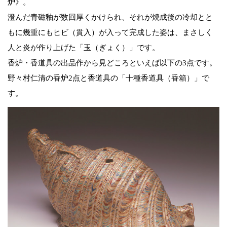
炉》。
澄んだ青磁釉が数回厚くかけられ、それが焼成後の冷却とと
もに幾重にもヒビ（貫入）が入って完成した姿は、まさしく
人と炎が作り上げた「玉（ぎょく）」です。
香炉・香道具の出品作から見どころといえば以下の3点です。
野々村仁清の香炉2点と香道具の「十種香道具（香箱）」で
す。