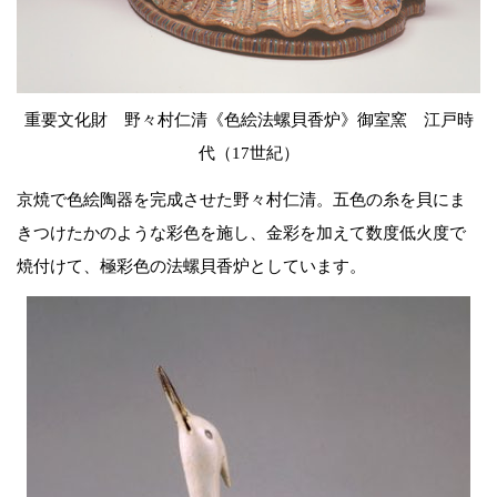
重要文化財 野々村仁清《色絵法螺貝香炉》御室窯 江戸時
代（17世紀）
京焼で色絵陶器を完成させた野々村仁清。五色の糸を貝にま
きつけたかのような彩色を施し、金彩を加えて数度低火度で
焼付けて、極彩色の法螺貝香炉としています。