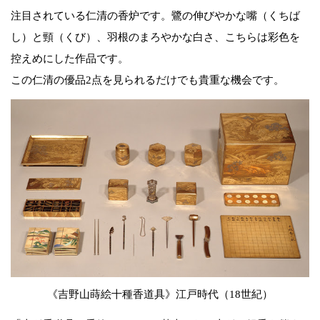
注目されている仁清の香炉です。鷺の伸びやかな嘴（くちば
し）と頸（くび）、羽根のまろやかな白さ、こちらは彩色を
控えめにした作品です。
この仁清の優品2点を見られるだけでも貴重な機会です。
《吉野山蒔絵十種香道具》江戸時代（18世紀）