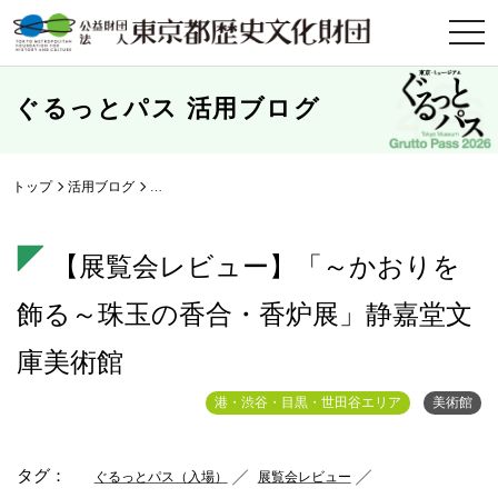
t
o
g
g
l
ぐるっとパス 活用ブログ
e
n
a
v
i
トップ
活用ブログ
【展覧会レビュー】「～かおりを飾る～珠玉の香合・香炉
g
a
t
i
【展覧会レビュー】「～かおりを
o
n
飾る～珠玉の香合・香炉展」静嘉堂文
庫美術館
港・渋谷・目黒・世田谷エリア
美術館
タグ：
ぐるっとパス（入場）
展覧会レビュー