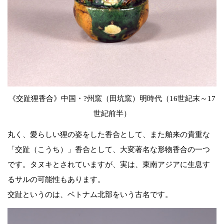
《交趾狸香合》中国・?州窯（田坑窯）明時代（16世紀末～17
世紀前半）
丸く、愛らしい狸の姿をした香合として、また舶来の貴重な
「交趾（こうち）」香合として、大変著名な形物香合の一つ
です。タヌキとされていますが、実は、東南アジアに生息す
るサルの可能性もあります。
交趾というのは、ベトナム北部をいう古名です。