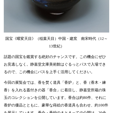
国宝《曜変天目》（稲葉天目）中国・建窯 南宋時代（12～
13世紀）
話題の国宝を鑑賞する絶好のチャンスです。この機会にぜひ
お見逃しなく。静嘉堂文庫美術館はぐるっとパスで入場でき
るので、この機会にパスを上手く活用してください。
今回の展覧会では、香を焚く道具「香炉」と、香（香木・練
香）を入れる蓋付きの器「香合」に着目し、静嘉堂所蔵の珠
玉のコレクションを公開しています。香合は約80件、それに
香炉の優品とともに、豪華な蒔絵の香道具も合わせ、約100件
を展示しています。香合・香炉のまとまっての公開は、20余