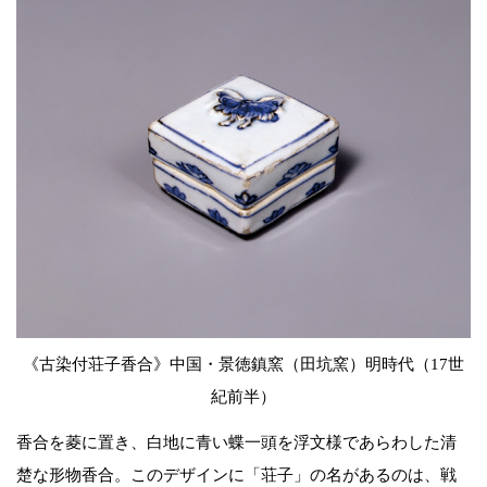
《古染付荘子香合》中国・景徳鎮窯（田坑窯）明時代（17世
紀前半）
香合を菱に置き、白地に青い蝶一頭を浮文様であらわした清
楚な形物香合。このデザインに「荘子」の名があるのは、戦