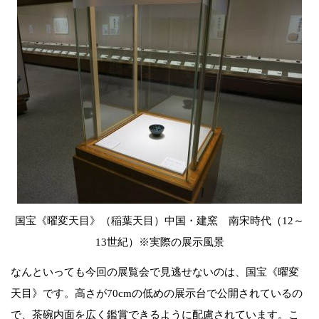
国宝《曜変天目》（稲葉天目）中国・建窯 南宋時代（12～
13世紀）※実際の展示風景
なんといっても今回の展覧会で見逃せないのは、国宝《曜変
天目》です。高さが70cmの低めの展示台で公開されているの
で、茶碗内面を広く鑑賞できるように配慮されています。こ