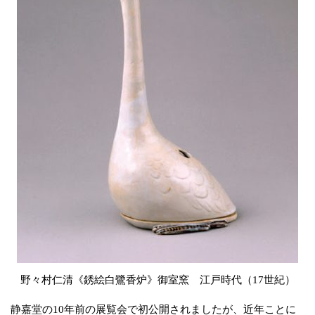
野々村仁清《銹絵白鷺香炉》御室窯 江戸時代（17世紀）
静嘉堂の10年前の展覧会で初公開されましたが、近年ことに