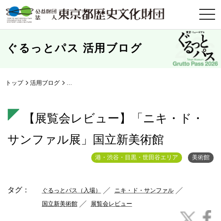
t
o
g
g
l
ぐるっとパス 活用ブログ
e
n
a
v
i
トップ
活用ブログ
【展覧会レビュー】「ニキ・ド・サンファル展」国立新美
g
a
t
i
【展覧会レビュー】「ニキ・ド・
o
n
サンファル展」国立新美術館
港・渋谷・目黒・世田谷エリア
美術館
タグ：
ぐるっとパス（入場）
ニキ・ド・サンファル
国立新美術館
展覧会レビュー