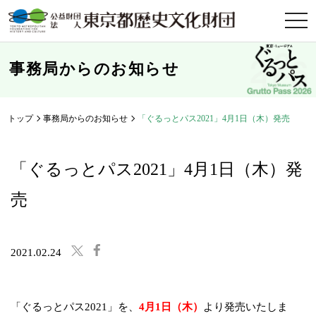
t
o
g
g
l
事務局からのお知らせ
e
n
a
v
i
トップ
事務局からのお知らせ
「ぐるっとパス2021」4月1日（木）発売
g
a
t
i
「ぐるっとパス2021」4月1日（木）発
o
n
売
2021.02.24
「ぐるっとパス2021」を、
4月1日（木）
より発売いたしま