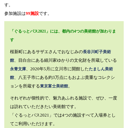
す。
参加施設は
99施設
です。
「ぐるっとパス2021」には、都内の4つの美術館が加わりま
す
桜新町にあるサザエさんでおなじみの
長谷川町子美術
、目白台にある細川家ゆかりの文化財を所蔵している
館
、2020年5月に立川市に開館した
永青文庫
たましん美術
、八王子市にある約3万点にもおよぶ貴重なコレクシ
館
ョンを所蔵する
。
東京富士美術館
それぞれが個性的で、魅力あふれる施設で、ぜひ、一度
は訪れていただきたい美術館です。
「ぐるっとパス2021」では4つの施設すべて入場券とし
てご利用いただけます。